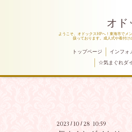
オド
ようこそ、オドックスHPへ！東海市でメ
扱っております。成人式や着付け
トップページ
インフォ
☆気まぐれダ
2023
10
28 10:59
/
/