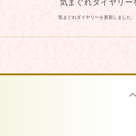
気まぐれダイヤリー
気まぐれダイヤリーを更新しました。