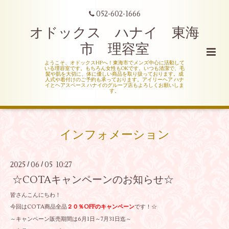
052-602-1666
オドックス ハナイ 東海
市 理容室
ようこそ、オドックスHPへ！東海市でメンズ中心に活動して
いる理容室です。もちろん女性もOKです。いつも清潔で、毛
髪や肌を大切に、体に優しい商品を取り扱っております。成
人式や着付けのご予約も承っております。アイリーヘア ハナ
イとヘアスペース ハナイのグループ店もよろしくお願いしま
す。
インフォメーション
2025
06
05 10:27
/
/
☆COTAキャンペーンのお知らせ☆
皆さんこんにちわ！
今回はCOTA商品全品
２０％OFFのキャンペーン
です！☆
～キャンペーン販売期間は6月1日～7月31日迄～