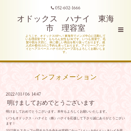
052-602-1666
オドックス ハナイ 東海
市 理容室
ようこそ、オドックスHPへ！東海市でメンズ中心に活動して
いる理容室です。もちろん女性もOKです。いつも清潔で、毛
髪や肌を大切に、体に優しい商品を取り扱っております。成
人式や着付けのご予約も承っております。アイリーヘア ハナ
イとヘアスペース ハナイのグループ店もよろしくお願いしま
す。
インフォメーション
2022
01
06 14:47
/
/
明けましておめでとうございます
明けましておめでとうございます。本年もよろしくお願いいたします。
いつもオドックス・ハナイと（株）ハナイを応援して下さり誠にありがとうござい
ます！
2022年もスタッフ一同チカラを合わせ皆様にかっこいい・かわいい・キレイを提