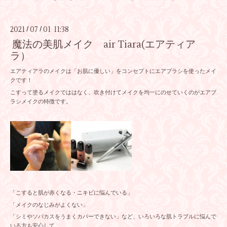
2021
07
01 11:38
/
/
魔法の美肌メイク air Tiara(エアティア
ラ）
エアティアラのメイクは「お肌に優しい」をコンセプトにエアブラシを使ったメイ
クです！
こすって塗るメイクでははなく、吹き付けてメイクを均一にのせていくのがエアブ
ラシメイクの特徴です。
「こすると肌が赤くなる・ニキビに悩んでいる」
「メイクのなじみがよくない」
「シミやソバカスをうまくカバーできない」など、いろいろな肌トラブルに悩んで
いる方も安心して