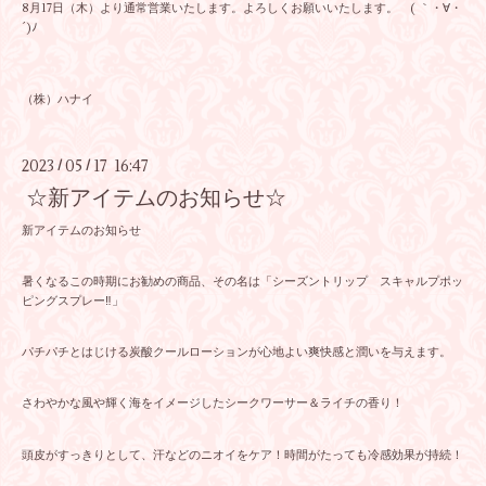
8月17日（木）より通常営業いたします。よろしくお願いいたします。 ( ｀・∀・
´)ﾉ
（株）ハナイ
2023
05
17 16:47
/
/
☆新アイテムのお知らせ☆
新アイテムのお知らせ
暑くなるこの時期にお勧めの商品、その名は「シーズントリップ スキャルプポッ
ピングスプレー‼」
パチパチとはじける炭酸クールローションが心地よい爽快感と潤いを与えます。
さわやかな風や輝く海をイメージしたシークワーサー＆ライチの香り！
頭皮がすっきりとして、汗などのニオイをケア！時間がたっても冷感効果が持続！