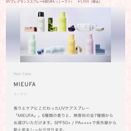
UVフレグランススプレーMIEUFA（ミーファ） ￥1,300（税込）