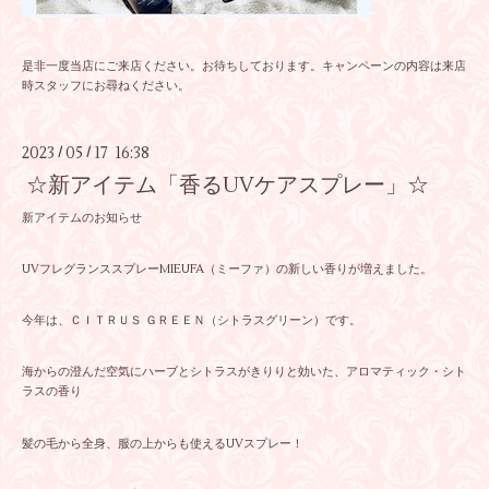
是非一度当店にご来店ください。お待ちしております。キャンペーンの内容は来店
時スタッフにお尋ねください。
2023
05
17 16:38
/
/
☆新アイテム「香るUVケアスプレー」☆
新アイテムのお知らせ
UVフレグランススプレーMIEUFA（ミーファ）の新しい香りが増えました。
今年は、ＣＩＴＲＵＳ ＧＲＥＥＮ（シトラスグリーン）です。
海からの澄んだ空気にハーブとシトラスがきりりと効いた、アロマティック・シト
ラスの香り
髪の毛から全身、服の上からも使えるUVスプレー！