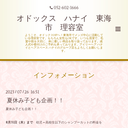
052-602-1666
オドックス ハナイ 東海
市 理容室
ようこそ、オドックスHPへ！東海市でメンズ中心に活動して
いる理容室です。もちろん女性もOKです。いつも清潔で、毛
髪や肌を大切に、体に優しい商品を取り扱っております。成
人式や着付けのご予約も承っております。アイリーヘア ハナ
イとヘアスペース ハナイのグループ店もよろしくお願いしま
す。
インフォメーション
2023
07
26 16:51
/
/
夏休み子ども企画！！
夏休み子ども企画！！
8月31日（木）まで
幼児
～
高校生以下のシャンプーカットの料金を