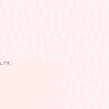
）
です。