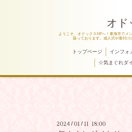
オド
ようこそ、オドックスHPへ！東海市でメ
扱っております。成人式や着付け
トップページ
インフォ
☆気まぐれダ
2024
01
11 18:00
/
/