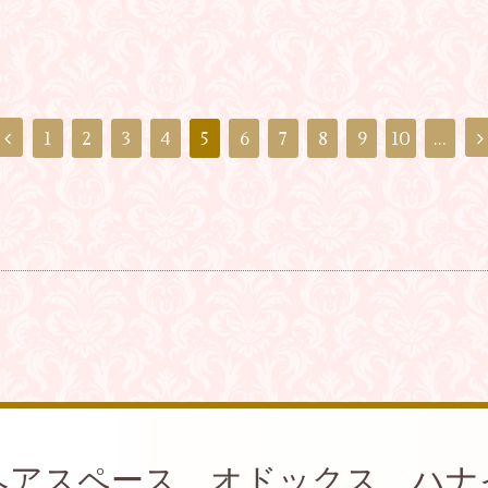
1
2
3
4
5
6
7
8
9
10
...
ヘアスペース オドックス ハナ