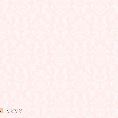
い
、などなど