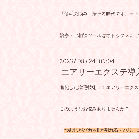
「薄毛の悩み」治せる時代です。オド
治療・ご相談ツールはオドックスにご
2023
08
24 09:04
/
/
エアリーエクステ導
進化した増毛技術！！エアリーエクス
このようなお悩みありませんか？
・
つむじがパカッ‼と割れる・ハリ、