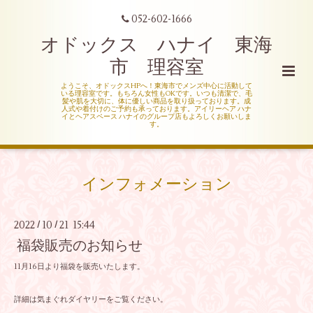
052-602-1666
オドックス ハナイ 東海
市 理容室
ようこそ、オドックスHPへ！東海市でメンズ中心に活動して
いる理容室です。もちろん女性もOKです。いつも清潔で、毛
髪や肌を大切に、体に優しい商品を取り扱っております。成
人式や着付けのご予約も承っております。アイリーヘア ハナ
イとヘアスペース ハナイのグループ店もよろしくお願いしま
す。
インフォメーション
2022
10
21 15:44
/
/
福袋販売のお知らせ
11月16日より福袋を販売いたします。
詳細は気まぐれダイヤリーをご覧ください。