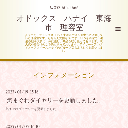
052-602-1666
オドックス ハナイ 東海
市 理容室
ようこそ、オドックスHPへ！東海市でメンズ中心に活動して
いる理容室です。もちろん女性もOKです。いつも清潔で、毛
髪や肌を大切に、体に優しい商品を取り扱っております。成
人式や着付けのご予約も承っております。アイリーヘア ハナ
イとヘアスペース ハナイのグループ店もよろしくお願いしま
す。
インフォメーション
2023
01
19 15:16
/
/
気まぐれダイヤリーを更新しました。
気まぐれダイヤリーを更新しました。
2023
01
05 16:10
/
/